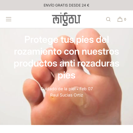
Inicio
IR
ENVÍO GRATIS DESDE 24 €
DIRECTAMENTE
AL CONTENIDO
0
Protege tus pies del
rozamiento con nuestros
productos anti rozaduras
pies
Cuidado de la piel
Feb 07
•
Raul Sucias Ortiz