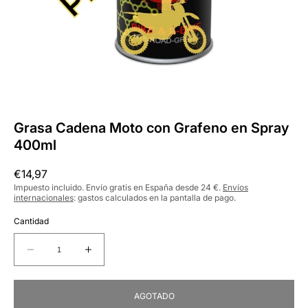
Grasa Cadena Moto con Grafeno en Spray
400ml
Precio
€14,97
habitual
Impuesto incluido. Envío gratis en España desde 24 €.
Envíos
internacionales
: gastos calculados en la pantalla de pago.
Cantidad
Reducir
Aumentar
cantidad
cantidad
para
para
AGOTADO
Grasa
Grasa