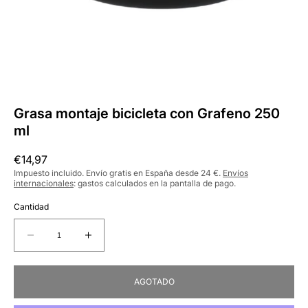
Grasa montaje bicicleta con Grafeno 250
ml
Precio
€14,97
habitual
Impuesto incluido. Envío gratis en España desde 24 €.
Envíos
internacionales
: gastos calculados en la pantalla de pago.
Cantidad
Reducir
Aumentar
cantidad
cantidad
para
para
AGOTADO
Grasa
Grasa
montaje
montaje