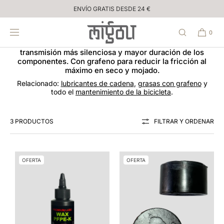
Inicio
/
cera cadena bici
IR
ENVÍO GRATIS DESDE 24 €
DIRECTAMENTE
cera cadena bici
AL CONTENIDO
0
La
cera para cadena de bicicleta
es la alternativa limpia
al lubricante tradicional: menos suciedad adherida,
transmisión más silenciosa y mayor duración de los
componentes. Con grafeno para reducir la fricción al
máximo en seco y mojado.
Relacionado:
lubricantes de cadena
,
grasas con grafeno
y
todo el
mantenimiento de la bicicleta
.
3 PRODUCTOS
FILTRAR Y ORDENAR
OFERTA
OFERTA