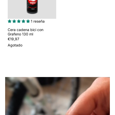
1 reseña
Cera cadena bici con
Grafeno 130 ml
Precio
€19,97
habitual
Agotado