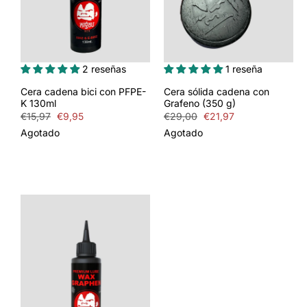
2 reseñas
1 reseña
Cera cadena bici con PFPE-
Cera sólida cadena con
K 130ml
Grafeno (350 g)
Precio
€15,97
Precio
€9,95
Precio
€29,00
Precio
€21,97
habitual
de
habitual
de
Agotado
Agotado
oferta
oferta